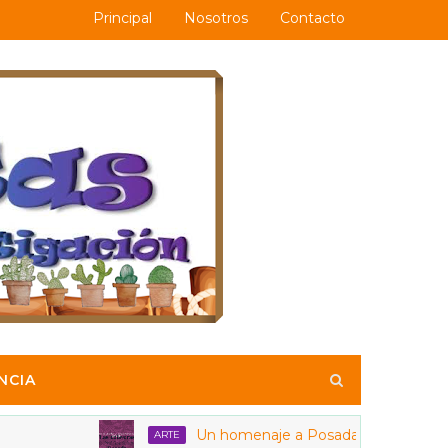
Principal
Nosotros
Contacto
NCIA
Un homenaje a Posadas y a las calaveras
ARTE