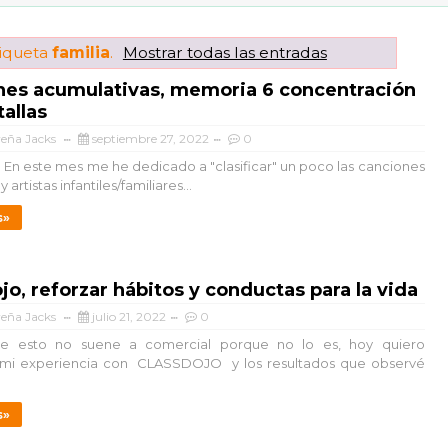
tiqueta
familia
.
Mostrar todas las entradas
nes acumulativas, memoria 6 concentración
tallas
veña Jacks
septiembre 27, 2022
0
es me he dedicado a "clasificar" un poco las canciones
artistas infantiles/familiares...
s»
jo, reforzar hábitos y conductas para la vida
veña Jacks
julio 21, 2022
0
e esto no suene a comercial porque no lo es, hoy quiero
 mi experiencia con CLASSDOJO y los resultados que observé
s»