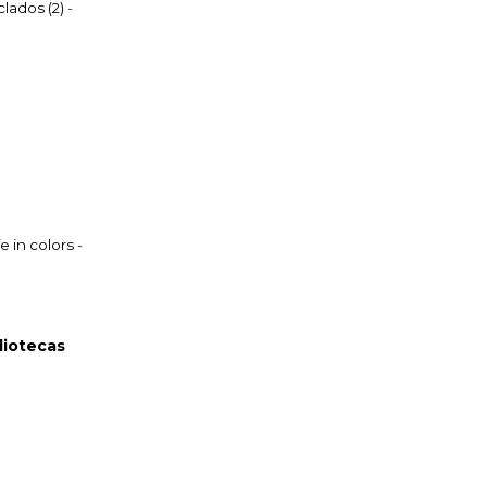
lados (2)
-
fe in colors
-
bliotecas