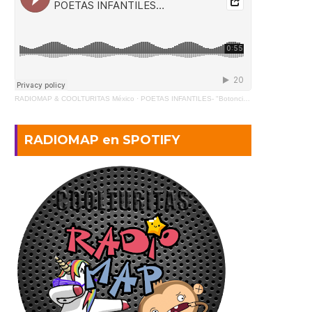
RADIOMAP & COOLTURITAS México
·
POETAS INFANTILES- "Botoncito" de Gabriela Mistral (2)
RADIOMAP en SPOTIFY