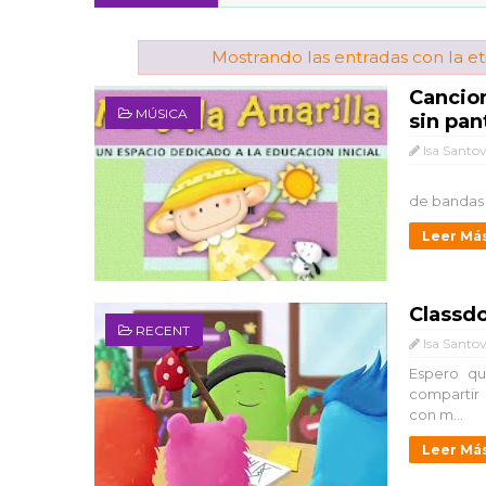
Mostrando las entradas con la e
Cancio
MÚSICA
sin pan
Isa Santo
En este m
de bandas y 
Leer Má
Classdo
RECENT
Isa Santo
Espero qu
compartir
con m...
Leer Má