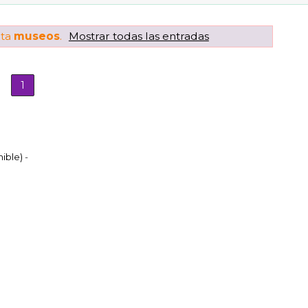
eta
museos
.
Mostrar todas las entradas
1
mible)
-