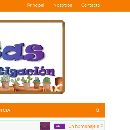
Principal
Nosotros
Contacto
NCIA
Un homenaje a Posadas y a las calav
ARTE