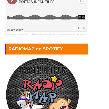
RADIOMAP & COOLTURITAS México
·
POETAS INFANTILES- "Botoncito" de Gabriela Mistral (2)
RADIOMAP en SPOTIFY