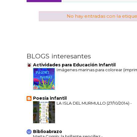
Mentalidad de crecimiento & gestión de las emociones
DAD
No hay entradas con la etiqu
BLOGS interesantes
Actividades para Educación Infantil
Imágenes marinas para colorear (impri
Poesía infantil
LA ISLA DEL MURMULLO (27/10/2014)
-
Biblioabrazo
Marta Comín: la brillante sencillez
-