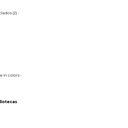
lados (2)
-
fe in colors
-
bliotecas