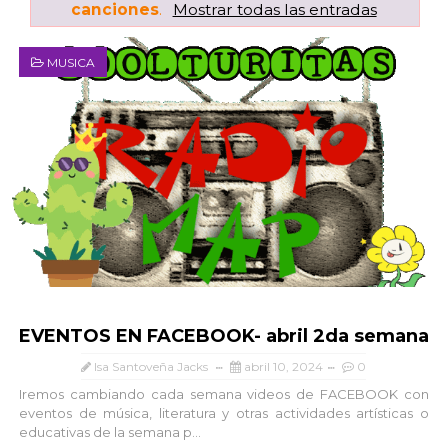
canciones
.
Mostrar todas las entradas
MUSICA
EVENTOS EN FACEBOOK- abril 2da semana
Isa Santoveña Jacks
abril 10, 2024
0
Iremos cambiando cada semana videos de FACEBOOK con
eventos de música, literatura y otras actividades artísticas o
educativas de la semana p...