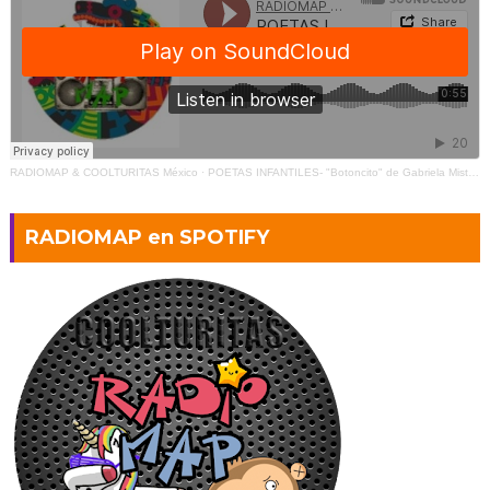
RADIOMAP & COOLTURITAS México
·
POETAS INFANTILES- "Botoncito" de Gabriela Mistral (2)
RADIOMAP en SPOTIFY