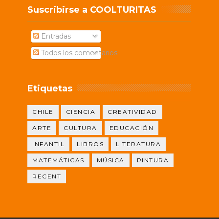
Suscribirse a COOLTURITAS
Entradas
Todos los comentarios
Etiquetas
CHILE
CIENCIA
CREATIVIDAD
ARTE
CULTURA
EDUCACIÓN
INFANTIL
LIBROS
LITERATURA
MATEMÁTICAS
MÚSICA
PINTURA
RECENT