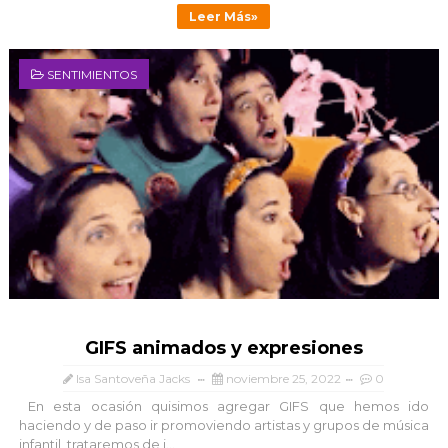
Leer Más»
SENTIMIENTOS
GIFS animados y expresiones
Isa Santoveña Jacks
noviembre 25, 2022
0
En esta ocasión quisimos agregar GIFS que hemos ido
haciendo y de paso ir promoviendo artistas y grupos de música
infantil, trataremos de i...