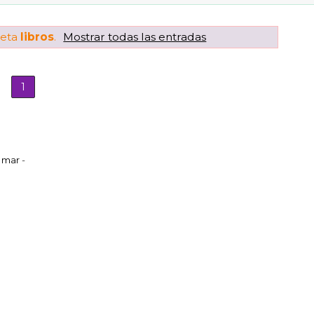
ueta
libros
.
Mostrar todas las entradas
1
l mar
-