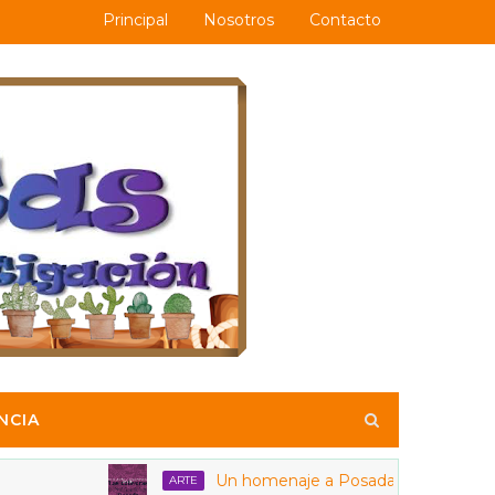
Principal
Nosotros
Contacto
NCIA
Un homenaje a Posadas y a las calaveras
ARTE