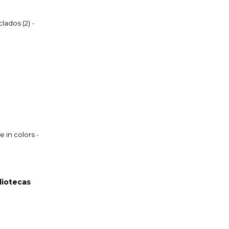
lados (2)
-
fe in colors
-
bliotecas