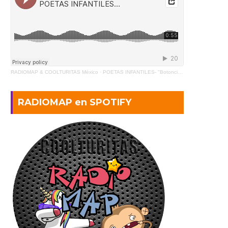
RADIOMAP & COOLTURITAS México
·
POETAS INFANTILES- "Botoncito" de Gabriela Mistral (2)
RADIOMAP en SPOTIFY