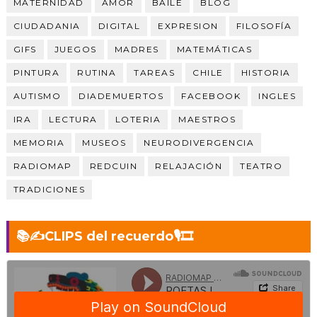
MATERNIDAD
AMOR
BAILE
BLOG
CIUDADANIA
DIGITAL
EXPRESION
FILOSOFÍA
GIFS
JUEGOS
MADRES
MATEMÁTICAS
PINTURA
RUTINA
TAREAS
CHILE
HISTORIA
AUTISMO
DIADEMUERTOS
FACEBOOK
INGLES
IRA
LECTURA
LOTERIA
MAESTROS
MEMORIA
MUSEOS
NEURODIVERGENCIA
RADIOMAP
REDCUIN
RELAJACIÓN
TEATRO
TRADICIONES
📚✍️CLIPS del recuerdo🎙️🎞