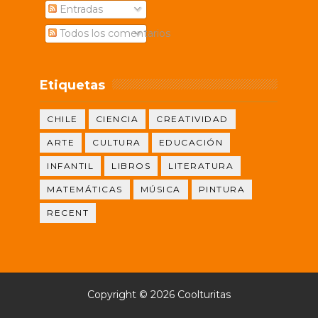
Entradas
Todos los comentarios
Etiquetas
CHILE
CIENCIA
CREATIVIDAD
ARTE
CULTURA
EDUCACIÓN
INFANTIL
LIBROS
LITERATURA
MATEMÁTICAS
MÚSICA
PINTURA
RECENT
Copyright ©
2026
Coolturitas