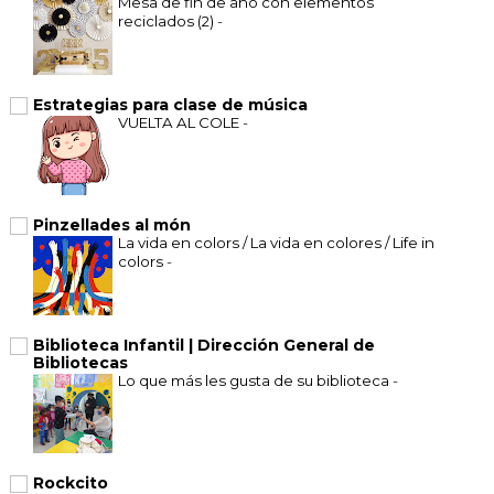
Mesa de fin de año con elementos
reciclados (2)
-
Estrategias para clase de música
VUELTA AL COLE
-
Pinzellades al món
La vida en colors / La vida en colores / Life in
colors
-
Biblioteca Infantil | Dirección General de
Bibliotecas
Lo que más les gusta de su biblioteca
-
Rockcito