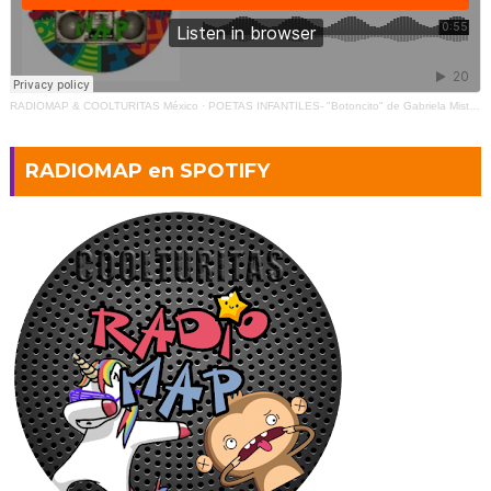
RADIOMAP & COOLTURITAS México
·
POETAS INFANTILES- "Botoncito" de Gabriela Mistral (2)
RADIOMAP en SPOTIFY