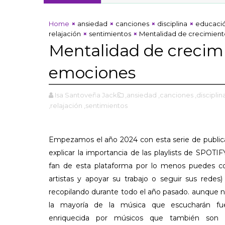
to & gestión de las emociones
Home
ansiedad
canciones
disciplina
educaci
relajación
sentimientos
Mentalidad de crecimient
Mentalidad de crecimi
emociones
Isa Santoveña Jacks
,ansiedad
,canciones
,disciplin
,relajación
,sentimientos
Empezamos el año 2024 con esta serie de public
explicar la importancia de las playlists de SPOTIF
fan de esta plataforma por lo menos puedes co
artistas y apoyar su trabajo o seguir sus redes)
recopilando durante todo el año pasado. aunque n
la mayoría de la música que escucharán fu
enriquecida por músicos que también son e