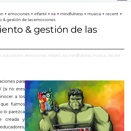
ón
emociones
infantil
ira
mindfulness
musica
recent
o & gestión de las emociones
ento & gestión de las
a
,educación
,emociones
,infantil
,ira
,mindfulness
,musica
,recent
aciones para
Y (si no eres
nocer a los
que fuimos
o lo parezca
e creada y
ducadores,