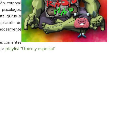
ón corporal,
 psicólogos,
a gurús...si
pilación de
dadosamente
as corrientes
playlist "Único y especial"
 la