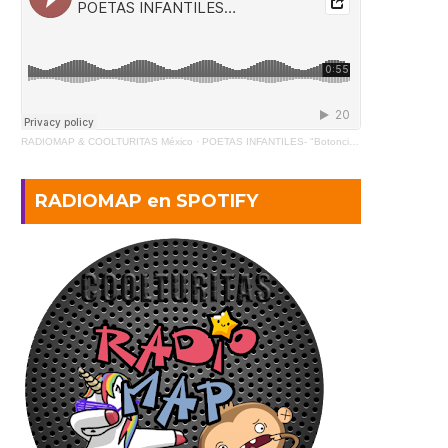
RADIOMAP & COOLTURITAS México
·
POETAS INFANTILES- "Botoncito" de Gabriela Mistral (2)
RADIOMAP en SPOTIFY