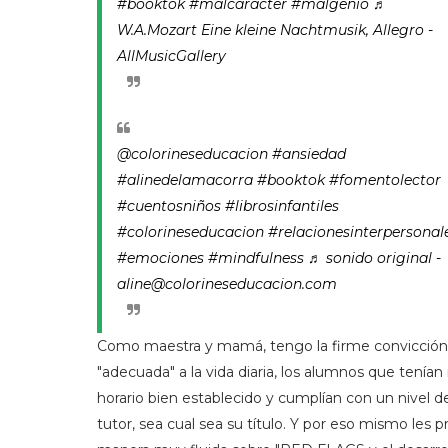
#booktok
#malcaracter
#malgenio
♬
W.A.Mozart Eine kleine Nachtmusik, Allegro -
AllMusicGallery
@colorineseducacion
#ansiedad
#alinedelamacorra
#booktok
#fomentolector
#cuentosniños
#librosinfantiles
#colorineseducacion
#relacionesinterpersonal
#emociones
#mindfulness
♬ sonido original -
aline@colorineseducacion.com
Como maestra y mamá, tengo la firme convicción d
"adecuada" a la vida diaria, los alumnos que tenía
horario bien establecido y cumplían con un nivel
tutor, sea cual sea su título. Y por eso mismo les