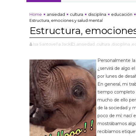
Home
ansiedad
cultura
disciplina
educación
Estructura, emociones y salud mental
Estructura, emociones
Isa Santoveña Jacks
,ansiedad
,cultura
,disciplina
,e
Personalmente la
¿servirá de algo 
por lunes de desa
En general, mi tra
tiempo completo de
mucho de ello per
de la sociedad y
poco de mí; nací 
mostrábamos algú
recibíamos etiqueta