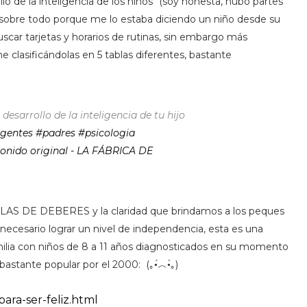
 de la inteligencia de los niños" (soy honesta, hubo partes
sobre todo porque me lo estaba diciendo un niño desde su
car tarjetas y horarios de rutinas, sin embargo más
e clasificándolas en 5 tablas diferentes, bastante
desarrollo de la inteligencia de tu hijo
igentes
#padres
#psicologia
onido original - LA FÁBRICA DE
BLAS DE DEBERES y la claridad que brindamos a los peques
necesario lograr un nivel de independencia, esta es una
milia con niños de 8 a 11 años diagnosticados en su momento
astante popular por el 2000: (｡•́︿•̀｡)
ara-ser-feliz.html