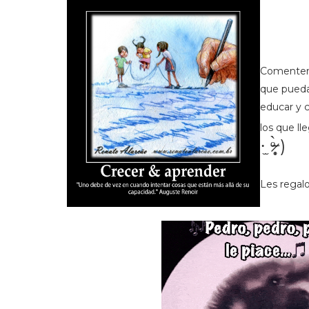
Comenten 
que pueda 
educar y c
los que ll
·̫ ᵒ̴̶̷̣̥̀ )
Les regalo