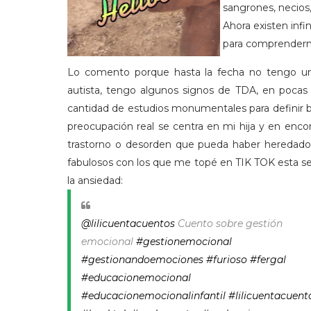
sangrones, necios, 
Ahora existen inf
para comprenderno
Lo comento porque hasta la fecha no tengo un
autista, tengo algunos signos de TDA, en pocas 
cantidad de estudios monumentales para definir 
preocupación real se centra en mi hija y en encon
trastorno o desorden que pueda haber heredado o
fabulosos con los que me topé en TIK TOK esta sem
la ansiedad:
@lilicuentacuentos
Cuento sobre gestión
emocional
#gestionemocional
#gestionandoemociones
#furioso
#fergal
#educacionemocional
#educacionemocionalinfantil
#lilicuentacuent