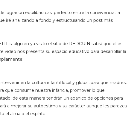
e lograr un equilibrio casi perfecto entre la convivencia, la
í que iré analizando a fondo y estructurando un post más
 si alguien ya visito el sitio de REDCUIN sabrá que el es
te video nos presenta su espacio educativo para desarrollar la
ampliamente:
tervenir en la cultura infantil local y global, para que madres,
ra que consume nuestra infancia, promover lo que
stado, de esta manera tendrán un abanico de opciones para
dará a mejorar su autoestima y su carácter aunque les parezca
a el alma o el espíritu: