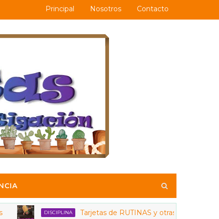
Principal
Nosotros
Contacto
NCIA
Tarjetas de RUTINAS y otras curiosidades
DISCIPLINA