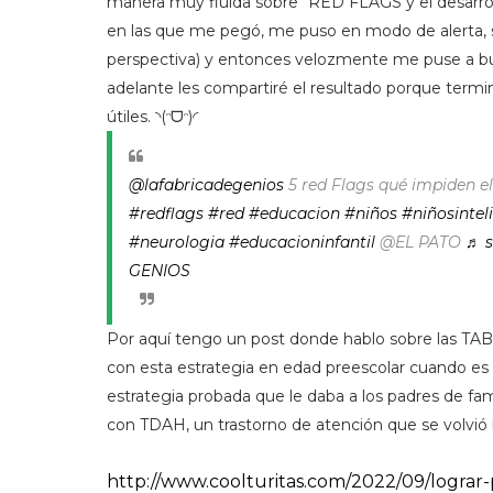
manera muy fluida sobre "RED FLAGS y el desarrollo
en las que me pegó, me puso en modo de alerta, 
perspectiva) y entonces velozmente me puse a bus
adelante les compartiré el resultado porque termin
útiles. ◝(ᵔᗜᵔ)◜
@lafabricadegenios
5 red Flags qué impiden el 
#redflags
#red
#educacion
#niños
#niñosintel
#neurologia
#educacioninfantil
@EL PATO
♬ s
GENIOS
Por aquí tengo un post donde hablo sobre las TA
con esta estrategia en edad preescolar cuando es 
estrategia probada que le daba a los padres de fa
con TDAH, un trastorno de atención que se volvió b
http://www.coolturitas.com/2022/09/lograr-p