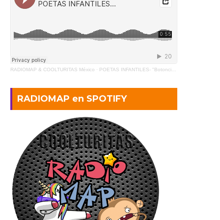
RADIOMAP & COOLTURITAS México
·
POETAS INFANTILES- "Botoncito" de Gabriela Mistral (2)
RADIOMAP en SPOTIFY