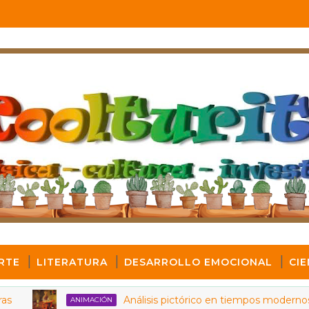
RTE
LITERATURA
DESARROLLO EMOCIONAL
CIE
Análisis pictórico en tiempos modernos
ANIMACIÓN