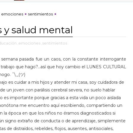
emociones
sentimientos
 y salud mental
ducación
,emociones
,sentimientos
 semana pasada fue un caos, con la constante interrogante
el trabajo que hago?...así que hoy cambio el LUNES CULTURAL
hogo. ¯\_(ツ)
bajo es cuidar a mis hijos y atender mi casa, soy cuidadora de
 un joven con parálisis cerebral severa, no suelo hablar
o es importante porque gracias a esta vida un poco aislada
 monótona me encuentro aquí escribiendo, compartiendo un
en la época en que los niños no éramos diagnosticados si
n signo extraño de conducta o de aprendizaje, simplemente
s de distraídos, rebeldes, flojos, ausentes, antisociales,