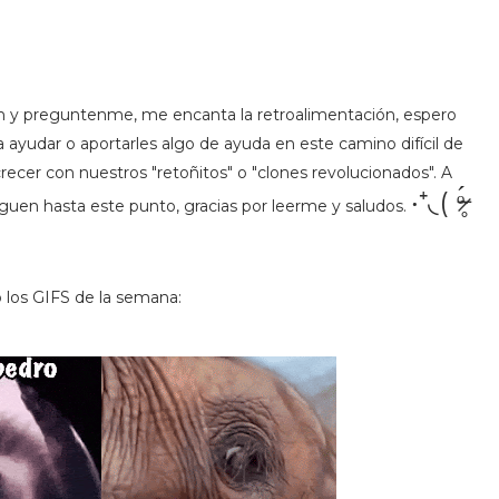
y preguntenme, me encanta la retroalimentación, espero
ayudar o aportarles algo de ayuda en este camino difícil de
recer con nuestros "retoñitos" o "clones revolucionados". A
‧⁺◟( ᵒ̴̶̷̥́
eguen hasta este punto, gracias por leerme y saludos.
 los GIFS de la semana: