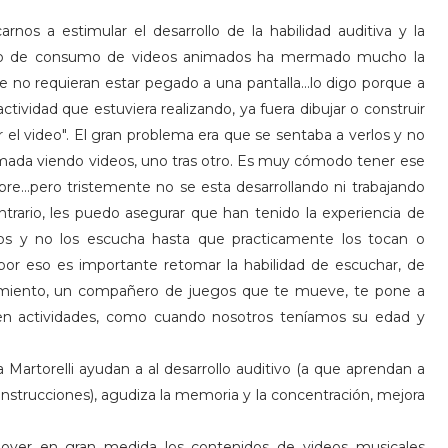
s a estimular el desarrollo de la habilidad auditiva y la
nto de consumo de videos animados ha mermado mucho la
 no requieran estar pegado a una pantalla...lo digo porque a
ctividad que estuviera realizando, ya fuera dibujar o construir
er el video". El gran problema era que se sentaba a verlos y no
smada viendo videos, uno tras otro. Es muy cómodo tener ese
re...pero tristemente no se esta desarrollando ni trabajando
ntrario, les puedo asegurar que han tenido la experiencia de
os y no los escucha hasta que practicamente los tocan o
 por eso es importante retomar la habilidad de escuchar, de
miento, un compañero de juegos que te mueve, te pone a
s en actividades, como cuando nosotros teníamos su edad y
 Martorelli ayudan a al desarrollo auditivo (a que aprendan a
nstrucciones), agudiza la memoria y la concentración, mejora
over en gran medida los contenidos de videos musicales