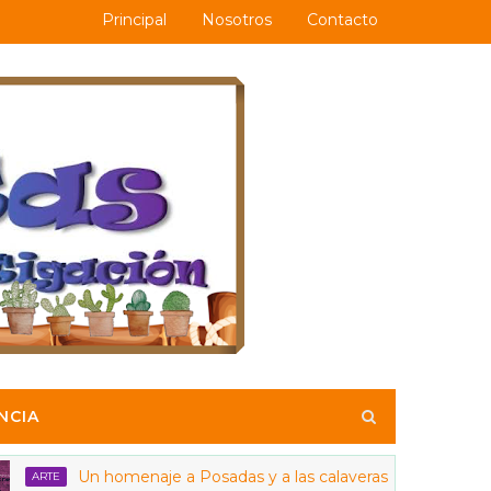
Principal
Nosotros
Contacto
NCIA
Un homenaje a Posadas y a las calaveras
E
ANIMACIÓ