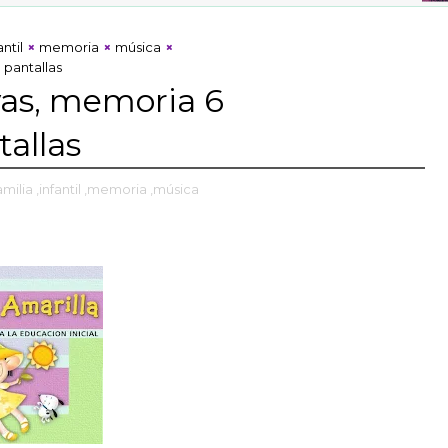
antil
memoria
música
 pantallas
as, memoria 6
tallas
amilia
,infantil
,memoria
,música