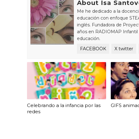
About Isa Santov
Me he dedicado a la docencia
educación con enfoque STEA
inglés. Fundadora de Proye
años en RADIOMAP Infantil y 
educación.
FACEBOOK
X twitter
Celebrando a la infancia por las
GIFS animad
redes