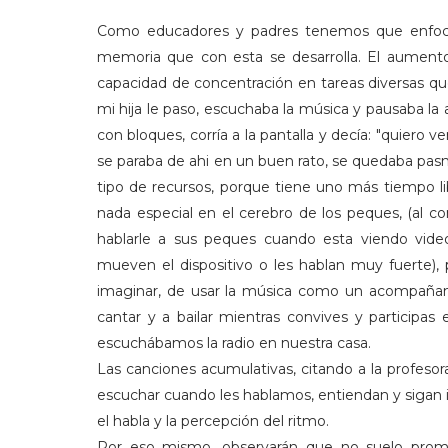
Como educadores y padres tenemos que enfocarno
memoria que con esta se desarrolla. El aume
capacidad de concentración en tareas diversas que
mi hija le paso, escuchaba la música y pausaba la a
con bloques, corría a la pantalla y decía: "quiero v
se paraba de ahi en un buen rato, se quedaba pa
tipo de recursos, porque tiene uno más tiempo lib
nada especial en el cerebro de los peques, (al co
hablarle a sus peques cuando esta viendo vide
mueven el dispositivo o les hablan muy fuerte),
imaginar, de usar la música como un acompaña
cantar y a bailar mientras convives y participa
escuchábamos la radio en nuestra casa.
Las canciones acumulativas, citando a la profesora
escuchar cuando les hablamos, entiendan y sigan i
el habla y la percepción del ritmo.
Por eso mismo, observarán que no suelo prom