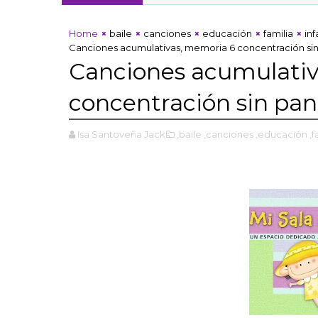
Home
baile
canciones
educación
familia
inf
Canciones acumulativas, memoria 6 concentración sin
Canciones acumulativ
concentración sin pan
Isa Santoveña Jacks
,baile
,canciones
,educación
,f