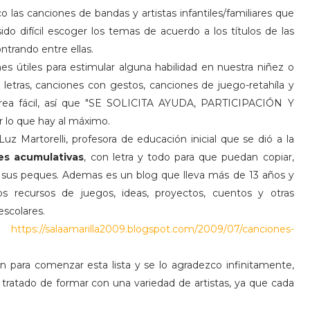
 las canciones de bandas y artistas infantiles/familiares que
do difícil escoger los temas de acuerdo a los títulos de las
trando entre ellas.
s útiles para estimular alguna habilidad en nuestra niñez o
letras, canciones con gestos, canciones de juego-retahíla y
area fácil, así que "SE SOLICITA AYUDA, PARTICIPACIÓN Y
 lo que hay al máximo.
z Martorelli, profesora de educación inicial que se dió a la
es acumulativas
, con letra y todo para que puedan copiar,
on sus peques. Ademas es un blog que lleva más de 13 años y
 recursos de juegos, ideas, proyectos, cuentos y otras
escolares.
n:
https://salaamarilla2009.blogspot.com/2009/07/canciones-
n para comenzar esta lista y se lo agradezco infinitamente,
 tratado de formar con una variedad de artistas, ya que cada