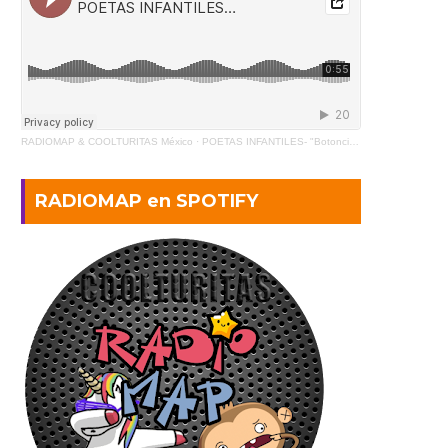
RADIOMAP & COOLTURITAS México
·
POETAS INFANTILES- "Botoncito" de Gabriela Mistral (2)
RADIOMAP en SPOTIFY