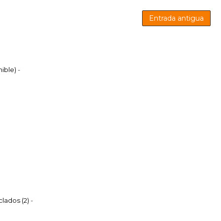
Entrada antigua
mible)
-
lados (2)
-