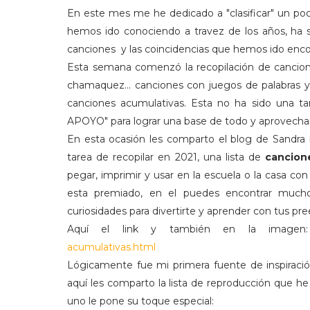
En este mes me he dedicado a "clasificar" un poco
hemos ido conociendo a travez de los años, ha si
canciones y las coincidencias que hemos ido encon
Esta semana comenzó la recopilación de cancione
chamaquez... canciones con juegos de palabras y 
canciones acumulativas. Esta no ha sido una t
APOYO" para lograr una base de todo y aprovechar
En esta ocasión les comparto el blog de Sandra Lu
tarea de recopilar en 2021, una lista de
cancion
pegar, imprimir y usar en la escuela o la casa c
esta premiado, en el puedes encontrar muchos
curiosidades para divertirte y aprender con tus pre
Aquí el link y también en la image
acumulativas.html
Lógicamente fue mi primera fuente de inspiració
aquí les comparto la lista de reproducción que he
uno le pone su toque especial: