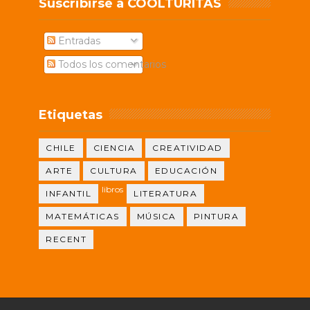
Suscribirse a COOLTURITAS
Entradas
Todos los comentarios
Etiquetas
CHILE
CIENCIA
CREATIVIDAD
ARTE
CULTURA
EDUCACIÓN
libros
INFANTIL
LITERATURA
MATEMÁTICAS
MÚSICA
PINTURA
RECENT