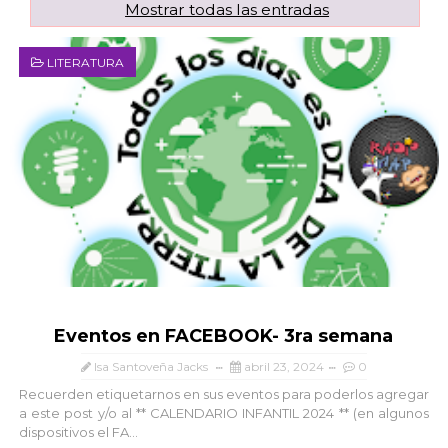
Mostrar todas las entradas
LITERATURA
Eventos en FACEBOOK- 3ra semana
Isa Santoveña Jacks
abril 23, 2024
0
Recuerden etiquetarnos en sus eventos para poderlos agregar
a este post y/o al ** CALENDARIO INFANTIL 2024 ** (en algunos
dispositivos el FA...