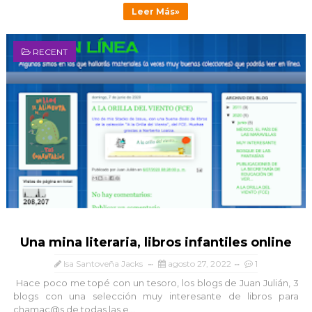
Leer Más»
RECENT
Una mina literaria, libros infantiles online
Isa Santoveña Jacks
agosto 27, 2022
1
Hace poco me topé con un tesoro, los blogs de Juan Julián, 3
blogs con una selección muy interesante de libros para
chamac@s de todas las e...