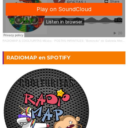
RADIOMAP & COOLTURITAS México
·
POETAS INFANTILES- "Botoncito" de Gabriela Mistral (2)
RADIOMAP en SPOTIFY