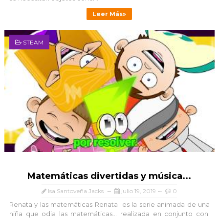
Leer Más»
STEAM
Matemáticas divertidas y música...
Isa Santoveña Jacks
julio 19, 2019
0
Renata y las matemáticas Renata es la serie animada de una
niña que odia las matemáticas... realizada en conjunto con