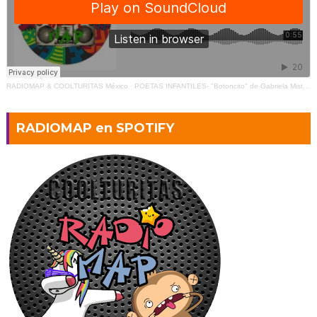
RADIOMAP & COOLTURITAS México
·
POETAS INFANTILES- "Botoncito" de Gabriela Mistral (2)
RADIOMAP en SPOTIFY