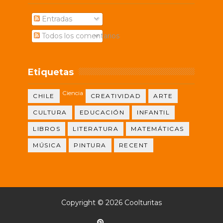
Entradas
Todos los comentarios
Etiquetas
Ciencia
CHILE
CREATIVIDAD
ARTE
CULTURA
EDUCACIÓN
INFANTIL
LIBROS
LITERATURA
MATEMÁTICAS
MÚSICA
PINTURA
RECENT
Copyright ©
2026
Coolturitas