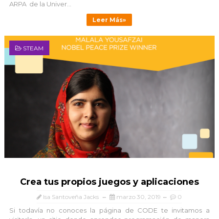
ARPA de la Univer...
Leer Más»
STEAM
Crea tus propios juegos y aplicaciones
Isa Santoveña Jacks
marzo 30, 2019
0
Si todavía no conoces la página de CODE te invitamos a