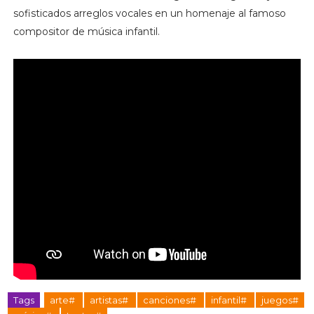
sofisticados arreglos vocales en un homenaje al famoso 
compositor de música infantil.
Tags
arte#
artistas#
canciones#
infantil#
juegos#