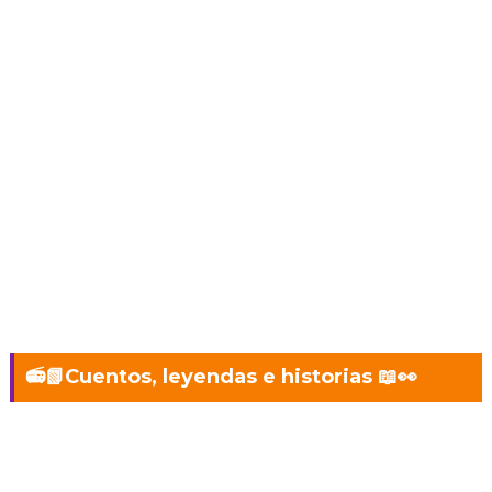
📻📗Cuentos, leyendas e historias 📖👀