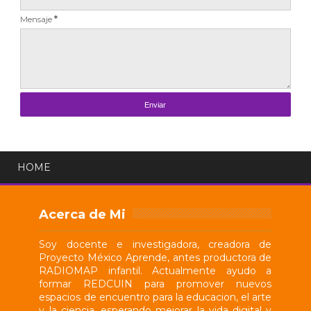
Mensaje
*
HOME
Acerca de Mi
Soy docente e investigadora, creadora de
Proyecto México Aprende, antes productora de
RADIOMAP infantil. Actualmente ayudo a
formar REDCUIN para promover nuevos
espacios de encuentro para la educacion, el arte
y la ciencia, esperando mejorar la vida digital y