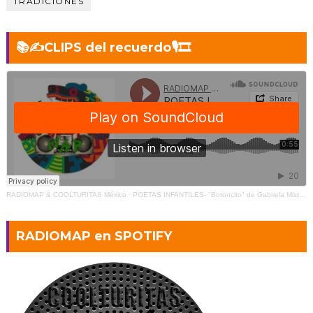
TRADICIONES
📚✍️CLIPS del recuerdo🎙️🎞
RADIOMAP & COOLTURITAS México
·
POETAS INFANTILES- "Botoncito" de Gabriela Mistral (2)
RADIOMAP en SPOTIFY