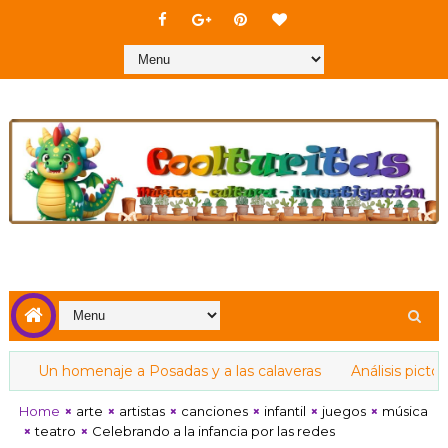
n homenaje a Posadas y a las calaveras
Análisis pictórico e
Home
arte
artistas
canciones
infantil
juegos
música
teatro
Celebrando a la infancia por las redes