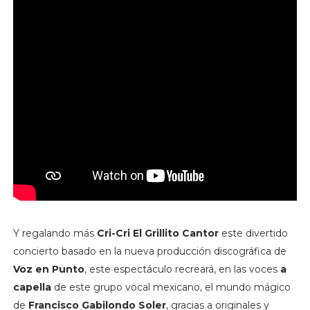
Y regalando más
Cri-Cri El Grillito Cantor
este divertido 
concierto basado en la nueva producción discográfica de 
Voz en Punto
, este espectáculo recreará, en las voces 
a 
capella
 de este grupo vocal mexicano, el mundo mágico 
de
 Francisco Gabilondo Soler
, gracias a originales y 